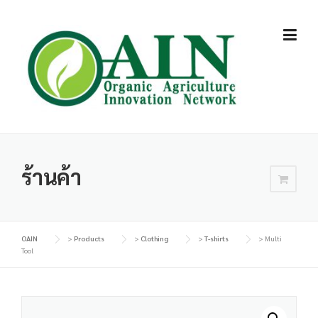
Skip
to
content
ร้านค้า
OAIN
>
Products
>
Clothing
>
T-shirts
>
Multi
Tool