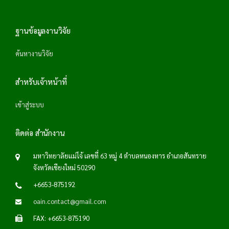
dies
shirt
bu
ng
s
m
le
s
s
ฐานข้อมูลงานวิจัย
ค้นหางานวิจัย
สำหรับเจ้าหน้าที่
เข้าสู่ระบบ
ติดต่อ สำนักงาน
มหาวิทยาลัยแม่โจ้ เลขที่ 63 หมู่ 4 ตำบลหนองหาร อำเภอสันทราย
จังหวัดเชียงใหม่ 50290
+6653-875192
oain.contact@gmail.com
FAX: +6653-875190