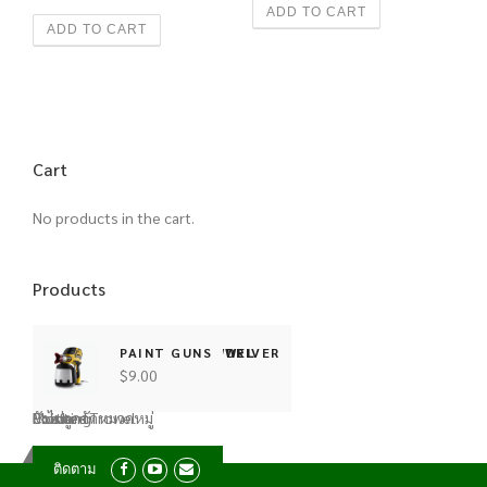
ADD TO CART
ADD TO CART
Cart
No products in the cart.
Products
SCREW SCREWDRIVER
SAWS
SANDER
POINTED TROWEL
PAINT GUNS
Product Categories
$
$
$
$
$
9.00
3.00
9.00
9.00
9.00
Clothing
Music
Pointed Trowel
Posters
ยังไม่ถูกจัดหมวดหมู่
Hoo
T-
Al
Si
ติดตาม